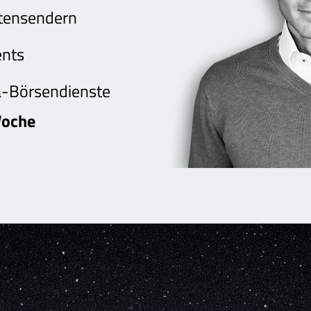
htensendern
ents
ha-Börsendienste
Woche