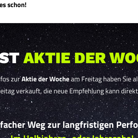
es schon!
IST
AKTIE DER W
nfos zur
Aktie der Woche
am Freitag haben Sie al
eitag verkauft, die neue Empfehlung
kann
direk
nfacher Weg zur langfristigen Perf