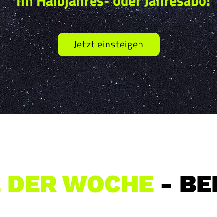
Im Halbjahres- oder Jahresabo!
Jetzt einsteigen
E DER W
OCHE
- BE